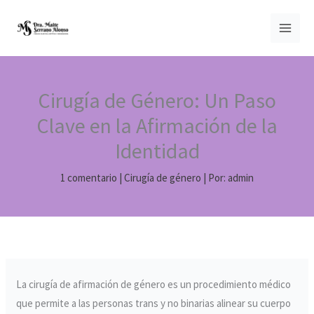
Ir
MAI
al
MEN
contenido
Cirugía de Género: Un Paso
Clave en la Afirmación de la
Identidad
1 comentario
|
Cirugía de género
| Por:
admin
La cirugía de afirmación de género es un procedimiento médico
que permite a las personas trans y no binarias alinear su cuerpo