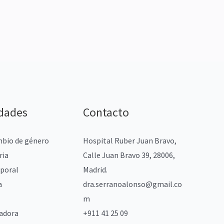
idades
Contacto
mbio de género
Hospital Ruber Juan Bravo,
ria
Calle Juan Bravo 39, 28006,
poral
Madrid.
a
dra.serranoalonso@gmail.co
m
radora
+911 41 25 09