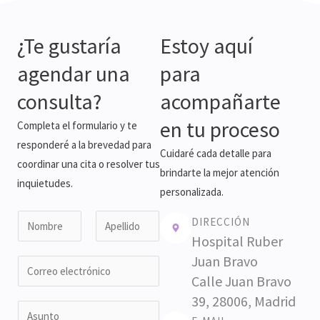
¿Te gustaría
Estoy aquí
agendar una
para
consulta?
acompañarte
en tu proceso
Completa el formulario y te
responderé a la brevedad para
Cuidaré cada detalle para
coordinar una cita o resolver tus
brindarte la mejor atención
inquietudes.
personalizada.
N
DIRECCIÓN
o
Hospital Ruber
N
A
m
Juan Bravo
E
o
p
b
Calle Juan Bravo
m
e
m
r
b
l
39, 28006, Madrid
a
A
r
l
e