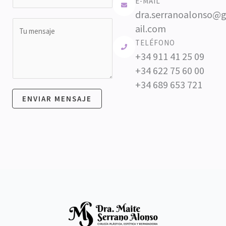
E-MAIL
i
s
e
i
*
dra.serranoalonso@
l
u
d
M
ail.com
*
o
n
e
TELÉFONO
s
t
n
+34 911 41 25 09
o
s
+34 622 75 60 00
*
a
+34 689 653 721
j
ENVIAR MENSAJE
e
*