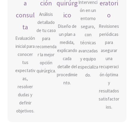
a
ción
quirúrg
eratori
Intervenci
ón en un
consul
ico
o
Análisis
entorno
detallado
ta
Diseño de
Revisiones
seguro,
de tu caso
un plan a
periódicas
con
Evaluación
para
medida,
para
técnicas
inicial para
recomenda
explicando
asegurar
avanzadas
conocer
r la mejor
cada
una
y equipo
tus
opción
detalle del
recuperaci
especializa
expectativ
quirúrgica.
procedimie
ón óptima
do.
as,
nto.
y
resolver
resultados
dudas y
satisfactor
definir
ios.
objetivos.