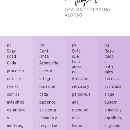
DRA. MAITE SERRANO
ALONSO
01.
02.
03.
04.
Segu
Conf
Enfo
Resu
ridad
ianza
que
ltado
hum
s
Cada
Acompaña
aniza
natu
procedimi
miento
do
rales
ento se
integral
Atención
Técnicas
realiza
para que
cercana y
avanzada
con los
cada
personaliz
s que
más altos
paciente
ada,
buscan
estándare
se sienta
respetan
armonía y
s
cómodo y
do la
equilibrio,
médicos,
respaldad
historia,
logrando