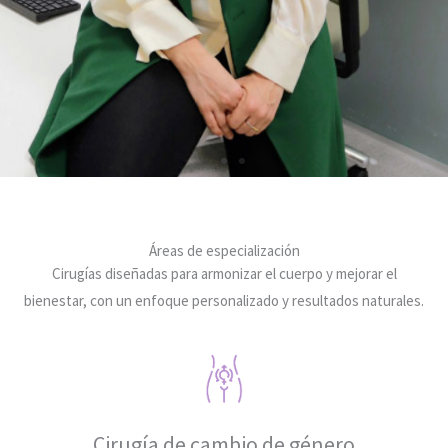
Áreas de especialización
Tu identidad, tu
Cirugías diseñadas para armonizar el cuerpo y mejorar el
bienestar, con un enfoque personalizado y resultados naturales.
decisión.
Con experiencia y compromiso, acompaño a mis
pacientes en su camino hacia el bienestar, la identidad y
la confianza en sí mismos.
Cirugía de cambio de género