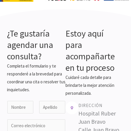
¿Te gustaría
Estoy aquí
agendar una
para
consulta?
acompañarte
en tu proceso
Completa el formulario y te
responderé a la brevedad para
Cuidaré cada detalle para
coordinar una cita o resolver tus
brindarte la mejor atención
inquietudes.
personalizada.
N
DIRECCIÓN
o
Hospital Ruber
N
A
m
Juan Bravo
E
o
p
b
Calle Juan Bravo
m
e
m