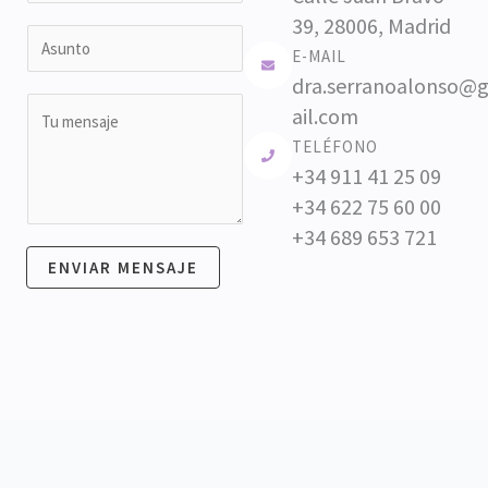
r
b
l
39, 28006, Madrid
a
A
r
l
e
E-MAIL
i
s
e
i
*
dra.serranoalonso@
l
u
d
M
ail.com
*
o
n
e
TELÉFONO
s
t
n
+34 911 41 25 09
o
s
+34 622 75 60 00
*
a
+34 689 653 721
j
ENVIAR MENSAJE
e
*